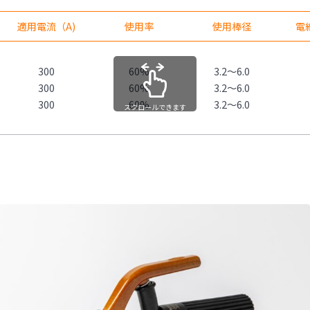
適用電流（A)
使用率
使用棒径
電
300
60%
3.2～6.0
300
60%
3.2～6.0
300
60%
3.2～6.0
スクロールできます