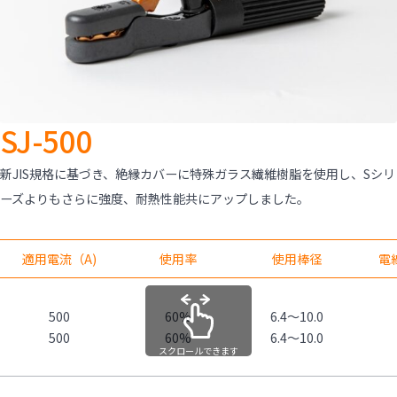
SJ-500
新JIS規格に基づき、絶縁カバーに特殊ガラス繊維樹脂を使用し、Sシリ
ーズよりもさらに強度、耐熱性能共にアップしました。
適用電流（A)
使用率
使用棒径
電
500
60%
6.4～10.0
500
60%
6.4～10.0
スクロールできます